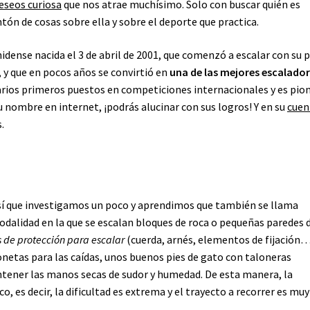
deseos curiosa
que nos atrae muchísimo. Solo con buscar quién es
n de cosas sobre ella y sobre el deporte que practica.
idense nacida el 3 de abril de 2001, que comenzó a escalar con su 
, y que en pocos años se convirtió en
una de las mejores escalado
arios primeros puestos en competiciones internacionales y es pio
u nombre en internet, ¡podrás alucinar con sus logros! Y en su
cuen
.
así que investigamos un poco y aprendimos que también se llama
modalidad en la que se escalan bloques de roca o pequeñas paredes 
s de protección para escalar
(cuerda, arnés, elementos de fijación…
onetas para las caídas, unos buenos pies de gato con taloneras
tener las manos secas de sudor y humedad. De esta manera, la
o, es decir, la dificultad es extrema y el trayecto a recorrer es muy