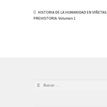
Navegación
Anterior:
HISTORIA DE LA HUMANIDAD EN VIÑETAS:
PREHISTORIA. Volumen 1
de
entradas
Buscar: