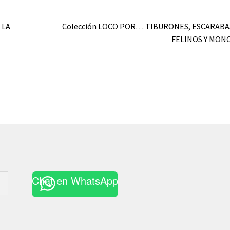
Siguiente:
 LA
Colección LOCO POR… TIBURONES, ESCARABA
FELINOS Y MON
Chat en WhatsApp