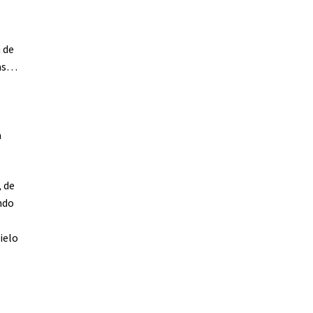
 de
tas…
a
, de
ndo
ielo