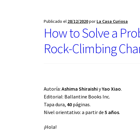
u
n
a
Publicado el
28/12/2020
por
La Casa Curiosa
c
How to Solve a Prob
a
t
Rock-Climbing Ch
e
g
o
r
í
a
Autoría:
Ashima Shiraishi
y
Yao Xiao
.
Editorial: Ballantine Books Inc.
Tapa dura,
40
páginas.
Nivel orientativo: a partir de
5 años
.
¡Hola!