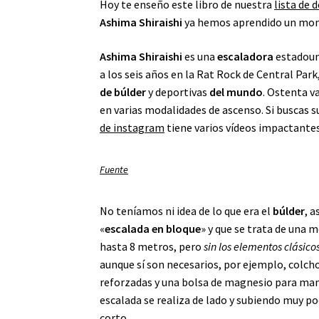
Hoy te enseño este libro de nuestra
lista de 
Ashima Shiraishi
ya hemos aprendido un montó
Ashima Shiraishi
es una
escaladora
estadoun
a los seis años en la Rat Rock de Central Park
de búlder
y deportivas
del mundo
. Ostenta v
en varias modalidades de ascenso. Si buscas s
de instagram
tiene varios vídeos impactantes
Fuente
No teníamos ni idea de lo que era el
búlder
, 
«
escalada en bloque
» y que se trata de una 
hasta 8 metros, pero
sin los elementos clásico
aunque sí son necesarios, por ejemplo, colch
reforzadas y una bolsa de magnesio para man
escalada se realiza de lado y subiendo muy poc
corto.