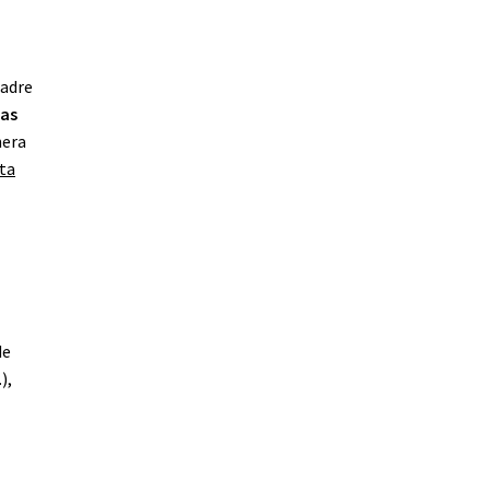
padre
ras
nera
ta
de
),