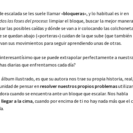
e escalada se les suele llamar «
bloqueras
«, y lo habitual es ir en
das las fases del proceso
: limpiar el bloque, buscar la mejor manera
zar las posibles caídas y dónde se van a ir colocando las colchone
que se quedan abajo («porteras») cuidan de la que sube (que también
ervan sus movimientos para seguir aprendiendo unas de otras.
o interesantísimo que se puede extrapolar perfectamente a nuestr
uchas diarias que enfrentamos cada día?
álbum ilustrado, es que su autora nos trae su propia historia, real
tunidad de pensar en
resolver nuestros propios problemas
utiliza
dora cuando se encuentra ante un bloque que escalar. Nos habla
s
llegar a la cima
, cuando por encima de ti no hay nada más que el c
a.