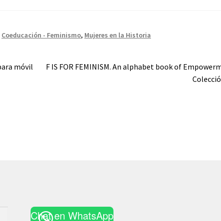
,
Coeducación - Feminismo
,
Mujeres en la Historia
Siguiente:
ara móvil
F IS FOR FEMINISM. An alphabet book of Empower
Colecció
Chat en WhatsApp