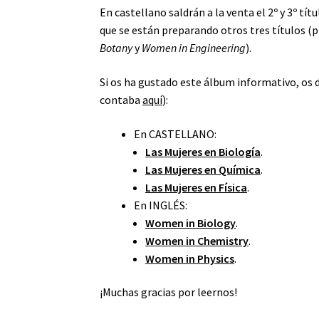
En castellano saldrán a la venta el 2º y 3º tí
que se están preparando otros tres títulos 
Botany
y
Women in Engineering
).
Si os ha gustado este álbum informativo, os 
contaba
aquí
):
En CASTELLANO:
Las Mujeres en Biología
.
Las Mujeres en Química
.
Las Mujeres en Física
.
En INGLÉS:
Women in Biology
.
Women in Chemistry
.
Women in Physics
.
¡Muchas gracias por leernos!