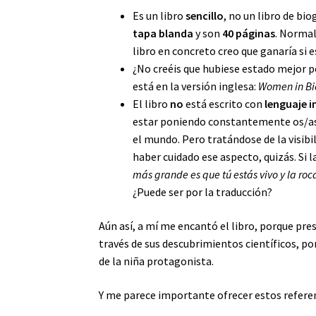
Es un libro
sencillo
, no un libro de bio
tapa blanda
y son
40 páginas
. Normal
libro en concreto creo que ganaría si 
¿No creéis que hubiese estado mejor 
está en la versión inglesa:
Women in Bi
El libro
no
está escrito con
lenguaje i
estar poniendo constantemente os/as,
el mundo. Pero tratándose de la visibil
haber cuidado ese aspecto, quizás. Si 
más grande es que tú estás vivo y la roc
¿Puede ser por la traducción?
Aún así, a mí me encantó el libro, porque pr
través de sus descubrimientos científicos, por 
de la niña protagonista.
Y me parece importante ofrecer estos referen