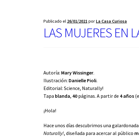
u
n
a
Publicado el
26/01/2021
por
La Casa Curiosa
c
LAS MUJERES EN LA 
a
t
e
g
o
r
í
Autoría:
Mary Wissinger
.
a
Ilustración:
Danielle Pioli
.
Editorial: Science, Naturally!
Tapa
blanda
,
40
páginas. A partir de
4 años
(e
¡Hola!
Hace unos días descubrimos una galardonada 
Naturally!
, diseñada para acercar al público
m