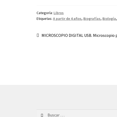
Categoría:
Libros
Etiquetas:
A partir de 4 años
,
Biografías
,
Biología
Navegación
Anterior:
MICROSCOPIO DIGITAL USB. Microscopio p
de
entradas
Buscar: