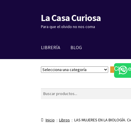
La Casa Curiosa
Ir
Ir
a
al
Para que el olvido no nos coma
la
contenido
navegación
LIBRERÍA
BLOG
Chat 
S
e
l
e
Buscar
c
c
i
o
Inicio
Libros
LAS MUJERES EN LA BIOLOGÍA. Ci
n
a