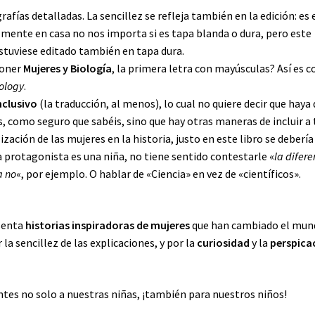
grafías detalladas. La sencillez se refleja también en la edición: es 
mente en casa no nos importa si es tapa blanda o dura, pero este
estuviese editado también en tapa dura.
poner
Mujeres y Biología
, la primera letra con mayúsculas? Así es 
ology
.
nclusivo
(la traducción, al menos), lo cual no quiere decir que haya
 como seguro que sabéis, sino que hay otras maneras de incluir a
ización de las mujeres en la historia, justo en este libro se debería
la protagonista es una niña, no tiene sentido contestarle «
la difere
a no
«, por ejemplo. O hablar de «Ciencia» en vez de «científicos».
esenta
historias inspiradoras de mujeres
que han cambiado el mun
la sencillez de las explicaciones, y por la
curiosidad
y la
perspica
tes no solo a nuestras niñas, ¡también para nuestros niños!