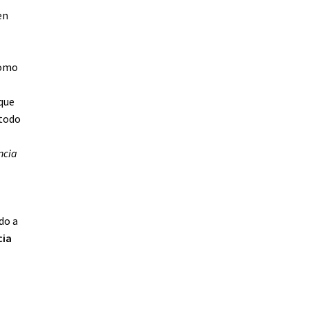
en
como
 que
 todo
ncia
do a
cia