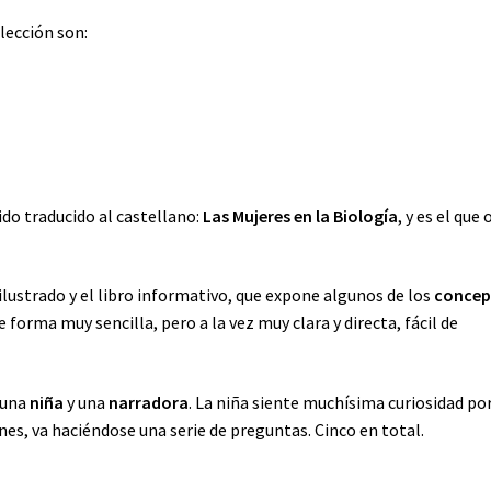
olección son:
do traducido al castellano:
Las Mujeres en la Biología
, y es el que 
 ilustrado y el libro informativo, que expone algunos de los
concep
e forma muy sencilla, pero a la vez muy clara y directa, fácil de
 una
niña
y una
narradora
. La niña siente muchísima curiosidad por
nes, va haciéndose una serie de preguntas. Cinco en total.