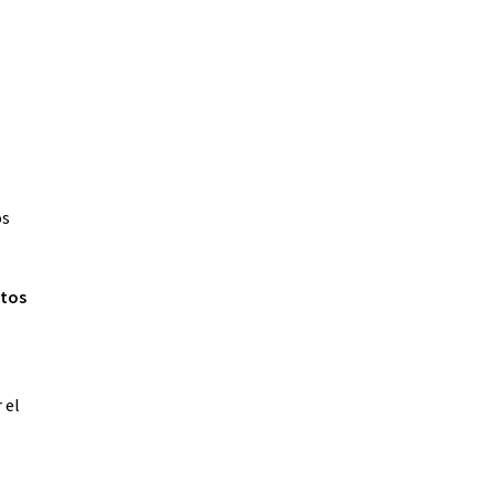
os
tos
 el