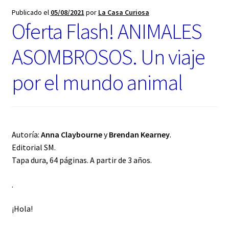
t
Publicado el
05/08/2021
por
La Casa Curiosa
e
Oferta Flash! ANIMALES
g
o
r
ASOMBROSOS. Un viaje
í
a
por el mundo animal
Autoría:
Anna Claybourne
y
Brendan Kearney
.
Editorial SM.
Tapa dura, 64 páginas. A partir de 3 años.
.
¡Hola!