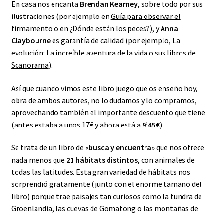
En casa nos encanta
Brendan Kearney
, sobre todo por sus
ilustraciones (por ejemplo en
Guía para observar el
firmamento
o en
¿Dónde están los peces?
), y
Anna
Claybourne
es garantía de calidad (por ejemplo,
La
evolución: La increíble aventura de la vida o
sus libros de
Scanorama
).
Así que cuando vimos este libro juego que os enseño hoy,
obra de ambos autores, no lo dudamos y lo compramos,
aprovechando también el importante descuento que tiene
(antes estaba a unos 17€ y ahora está a
9’45€
).
Se trata de un libro de «
busca y encuentra
» que nos ofrece
nada menos que
21 hábitats distintos
, con animales de
todas las latitudes. Esta gran variedad de hábitats nos
sorprendió gratamente (junto con el enorme tamaño del
libro) porque trae paisajes tan curiosos como la tundra de
Groenlandia, las cuevas de Gomatong o las montañas de