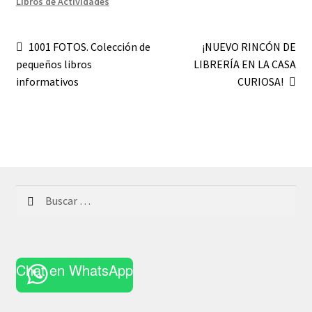
Libros de Actividades
Navegación
Anterior:
Siguiente:
1001 FOTOS. Colección de
¡NUEVO RINCÓN DE
pequeños libros
LIBRERÍA EN LA CASA
de
informativos
CURIOSA!
entradas
Buscar:
Chat en WhatsApp