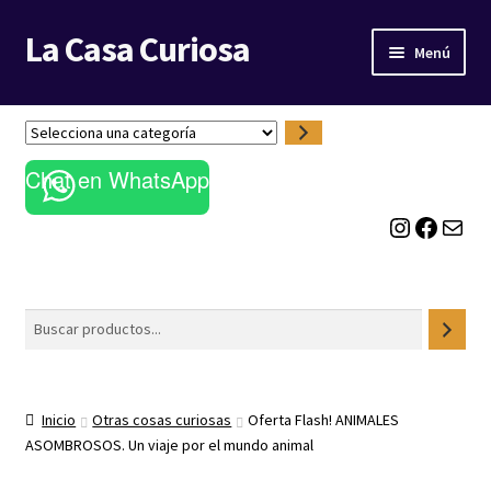
La Casa Curiosa
Ir
Ir
Menú
a
al
la
contenido
LIBRERÍA
navegación
S
e
BLOG
Chat en WhatsApp
l
e
Instagram
Facebook
Correo electrónico
c
c
i
o
Buscar
n
a
u
n
Inicio
Otras cosas curiosas
Oferta Flash! ANIMALES
a
ASOMBROSOS. Un viaje por el mundo animal
c
a