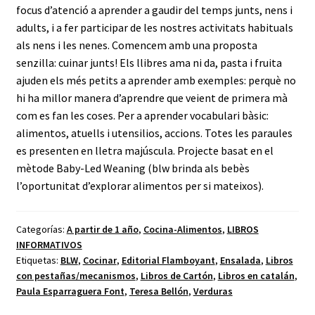
focus d’atenció a aprender a gaudir del temps junts, nens i
adults, i a fer participar de les nostres activitats habituals
als nens i les nenes. Comencem amb una proposta
senzilla: cuinar junts! Els llibres ama ni da, pasta i fruita
ajuden els més petits a aprender amb exemples: perquè no
hi ha millor manera d’aprendre que veient de primera mà
com es fan les coses. Per a aprender vocabulari bàsic:
alimentos, atuells i utensilios, accions. Totes les paraules
es presenten en lletra majúscula. Projecte basat en el
mètode Baby-Led Weaning (blw brinda als bebès
l’oportunitat d’explorar alimentos per si mateixos).
Categorías:
A partir de 1 año
,
Cocina-Alimentos
,
LIBROS
INFORMATIVOS
Etiquetas:
BLW
,
Cocinar
,
Editorial Flamboyant
,
Ensalada
,
Libros
con pestañas/mecanismos
,
Libros de Cartón
,
Libros en catalán
,
Paula Esparraguera Font
,
Teresa Bellón
,
Verduras