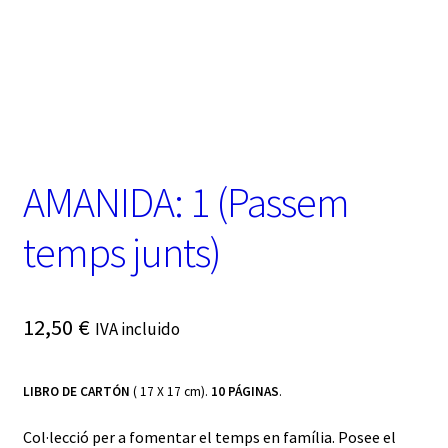
t
e
g
o
r
í
a
AMANIDA: 1 (Passem
temps junts)
12,50
€
IVA incluido
LIBRO DE CARTÓN
( 17 X 17 cm).
10 PÁGINAS
.
Col·lecció per a fomentar el temps en família. Posee el