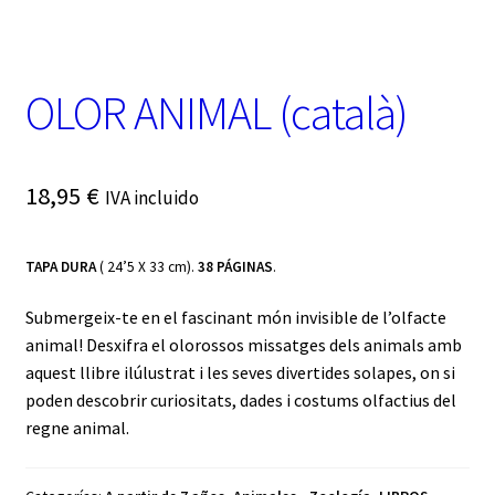
t
e
g
o
OLOR ANIMAL (català)
r
í
a
18,95
€
IVA incluido
TAPA DURA
( 24’5 X 33 cm).
38 PÁGINAS
.
Submergeix-te en el fascinant món invisible de l’olfacte
animal! Desxifra el olorossos missatges dels animals amb
aquest llibre ilúlustrat i les seves divertides solapes, on si
poden descobrir curiositats, dades i costums olfactius del
regne animal.