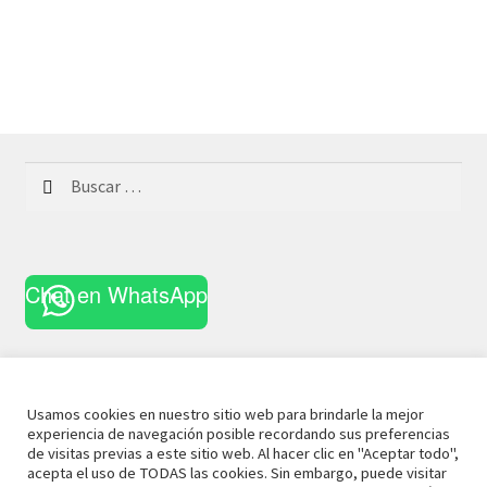
Buscar:
Chat en WhatsApp
Usamos cookies en nuestro sitio web para brindarle la mejor
experiencia de navegación posible recordando sus preferencias
© 2021 La Casa Curiosa
Aviso Legal
Términos y
de visitas previas a este sitio web. Al hacer clic en "Aceptar todo",
acepta el uso de TODAS las cookies. Sin embargo, puede visitar
Condiciones
Política de Privacidad
Política de Cookies