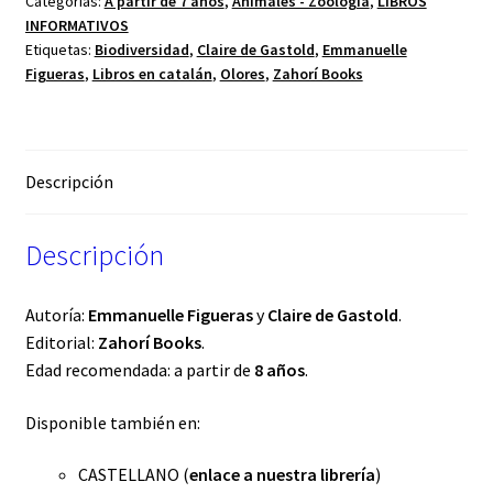
Categorías:
A partir de 7 años
,
Animales - Zoología
,
LIBROS
INFORMATIVOS
Etiquetas:
Biodiversidad
,
Claire de Gastold
,
Emmanuelle
Figueras
,
Libros en catalán
,
Olores
,
Zahorí Books
Descripción
Descripción
Autoría:
Emmanuelle Figueras
y
Claire de Gastold
.
Editorial:
Zahorí Books
.
Edad recomendada: a partir de
8 años
.
Disponible también en:
CASTELLANO (
enlace a nuestra librería
)