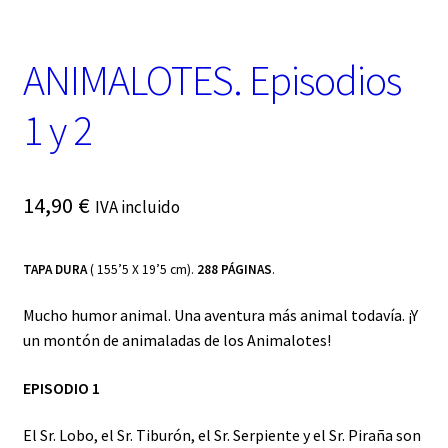
t
e
g
ANIMALOTES. Episodios
o
r
í
1 y 2
a
14,90
€
IVA incluido
TAPA DURA
( 155’5 X 19’5 cm).
288 PÁGINAS
.
Mucho humor animal. Una aventura más animal todavía. ¡Y
un montón de animaladas de los Animalotes!
EPISODIO 1
El Sr. Lobo, el Sr. Tiburón, el Sr. Serpiente y el Sr. Piraña son