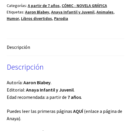
Categorías:
A partir de 7 años
,
CÓMIC - NOVELA GRÁFICA
Etiquetas:
Aaron Blabey
,
Anaya Infantil y Juvenil
,
Animales
,
Humor
,
Libros divertidos
,
Parodia
Descripción
Descripción
Autoría:
Aaron Blabey
.
Editorial:
Anaya Infantil y Juvenil
.
Edad recomendada: a partir de
7 años
.
Puedes leer las primeras páginas
AQUÍ
(enlace a página de
Anaya).