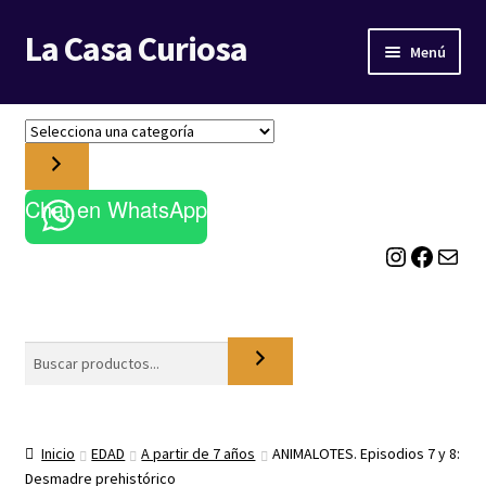
La Casa Curiosa
Ir
Ir
Menú
a
al
la
contenido
LIBRERÍA
navegación
S
e
BLOG
l
e
Chat en WhatsApp
c
Instagram
Facebook
Correo electrónico
c
i
o
n
a
Buscar
u
n
a
c
Inicio
EDAD
A partir de 7 años
ANIMALOTES. Episodios 7 y 8:
a
Desmadre prehistórico