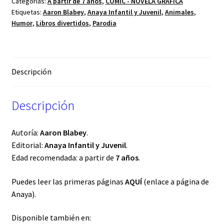
Categorías:
A partir de 7 años
,
CÓMIC - NOVELA GRÁFICA
Etiquetas:
Aaron Blabey
,
Anaya Infantil y Juvenil
,
Animales
,
Humor
,
Libros divertidos
,
Parodia
Descripción
Descripción
Autoría:
Aaron Blabey
.
Editorial:
Anaya Infantil y Juvenil
.
Edad recomendada: a partir de
7 años
.
Puedes leer las primeras páginas
AQUÍ
(enlace a página de
Anaya).
Disponible también en: