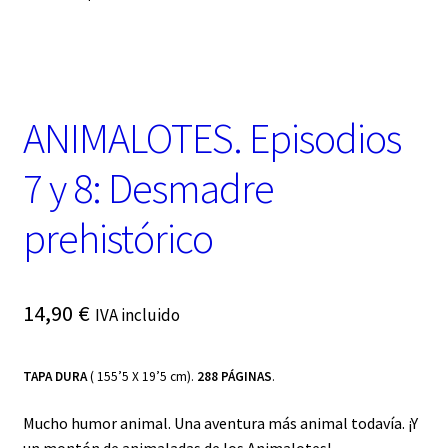
t
e
g
o
r
í
ANIMALOTES. Episodios
a
7 y 8: Desmadre
prehistórico
14,90
€
IVA incluido
TAPA DURA
( 155’5 X 19’5 cm).
288 PÁGINAS
.
Mucho humor animal. Una aventura más animal todavía. ¡Y
un montón de animaladas de los Animalotes!