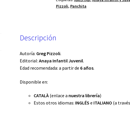
Pizzoli
,
Panchita
Descripción
Autoría:
Greg Pizzoli
.
Editorial:
Anaya Infantil Juvenil
.
Edad recomendada: a partir de
6 años
.
Disponible en:
CATALÀ
(enlace a
nuestra librería
)
Estos otros idiomas:
INGLÉS
e
ITALIANO
(a travé