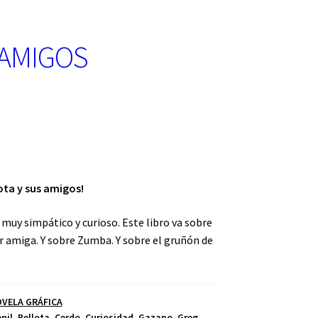
 AMIGOS
lota y sus amigos!
muy simpático y curioso. Este libro va sobre
r amiga. Y sobre Zumba. Y sobre el gruñón de
OVELA GRÁFICA
nil
,
Bellota
,
Cerdo
,
Curiosidad
,
Gazapo
,
Greg