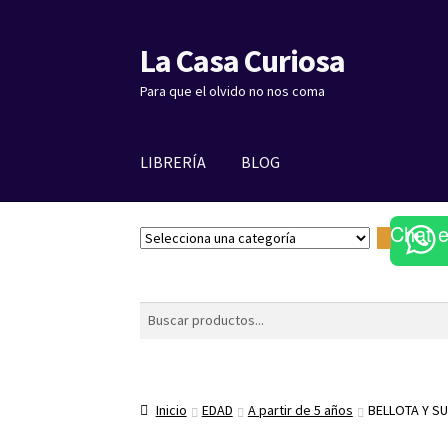
La Casa Curiosa
Ir
Ir
a
al
Para que el olvido no nos coma
la
contenido
navegación
LIBRERÍA
BLOG
Chat 
S
e
l
e
Buscar
c
c
i
o
Inicio
EDAD
A partir de 5 años
BELLOTA Y S
n
a