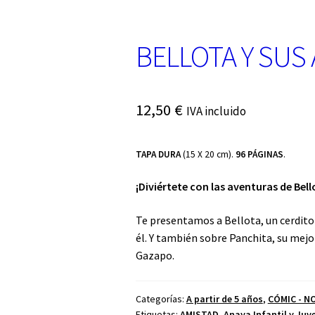
BELLOTA Y SUS
12,50
€
IVA incluido
TAPA DURA
(15 X 20 cm).
96 PÁGINAS
.
¡Diviértete con las aventuras de Bel
Te presentamos a Bellota, un cerdito 
él. Y también sobre Panchita, su mejo
Gazapo.
Categorías:
A partir de 5 años
,
CÓMIC - N
Etiquetas:
AMISTAD
,
Anaya Infantil y Juve