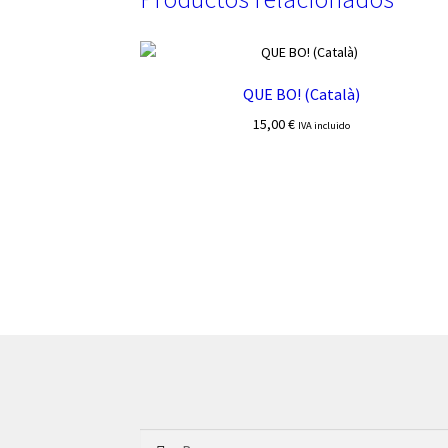
QUE BO! (Català)
15,00
€
IVA incluido
Buscar: