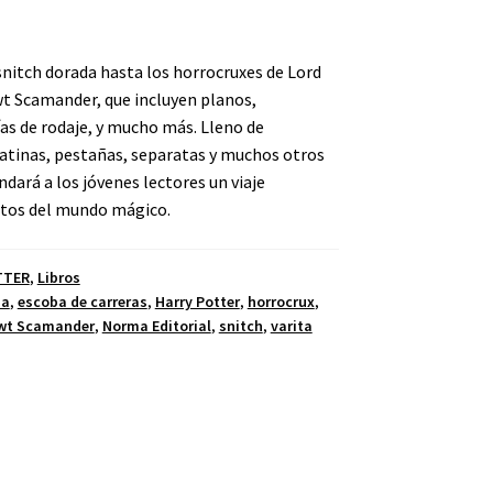
 snitch dorada hasta los horrocruxes de Lord
t Scamander, que incluyen planos,
as de rodaje, y mucho más. Lleno de
gatinas, pestañas, separatas y muchos otros
dará a los jóvenes lectores un viaje
ctos del mundo mágico.
TTER
,
Libros
ba
,
escoba de carreras
,
Harry Potter
,
horrocrux
,
wt Scamander
,
Norma Editorial
,
snitch
,
varita