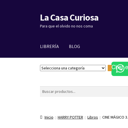
La Casa Curiosa
Ir
Ir
a
al
Para que el olvido no nos coma
la
contenido
navegación
LIBRERÍA
BLOG
Chat 
S
e
l
e
Buscar
c
c
i
o
Inicio
HARRY POTTER
Libros
CINE MÁGICO 
n
a