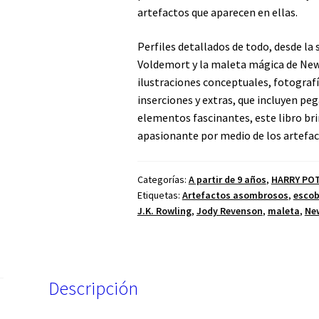
artefactos que aparecen en ellas.
Perfiles detallados de todo, desde la
Voldemort y la maleta mágica de New
ilustraciones conceptuales, fotografí
inserciones y extras, que incluyen pe
elementos fascinantes, este libro brin
apasionante por medio de los artefa
Categorías:
A partir de 9 años
,
HARRY PO
Etiquetas:
Artefactos asombrosos
,
esco
J.K. Rowling
,
Jody Revenson
,
maleta
,
Ne
Descripción