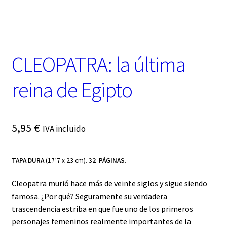
t
e
g
o
r
CLEOPATRA: la última
í
a
reina de Egipto
5,95
€
IVA incluido
TAPA DURA
(17’7 x 23 cm).
32 PÁGINAS
.
Cleopatra murió hace más de veinte siglos y sigue siendo
famosa. ¿Por qué? Seguramente su verdadera
trascendencia estriba en que fue uno de los primeros
personajes femeninos realmente importantes de la