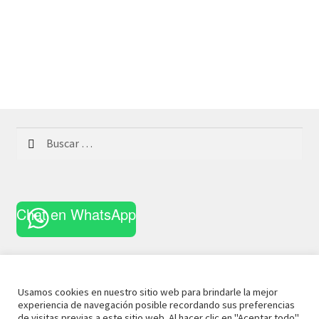
Buscar:
Chat en WhatsApp
Usamos cookies en nuestro sitio web para brindarle la mejor
experiencia de navegación posible recordando sus preferencias
© 2021 La Casa Curiosa
Aviso Legal
Términos y
de visitas previas a este sitio web. Al hacer clic en "Aceptar todo",