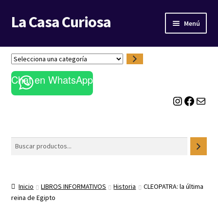
La Casa Curiosa
Ir
Ir
Menú
a
al
la
contenido
LIBRERÍA
navegación
S
e
BLOG
Chat en WhatsApp
l
e
Instagram
Facebook
Correo electrónico
c
c
i
o
Buscar
n
a
u
n
Inicio
LIBROS INFORMATIVOS
Historia
CLEOPATRA: la última
a
reina de Egipto
c
a