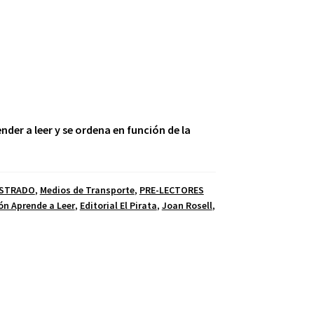
der a leer y se ordena en función de la
USTRADO
,
Medios de Transporte
,
PRE-LECTORES
ón Aprende a Leer
,
Editorial El Pirata
,
Joan Rosell
,