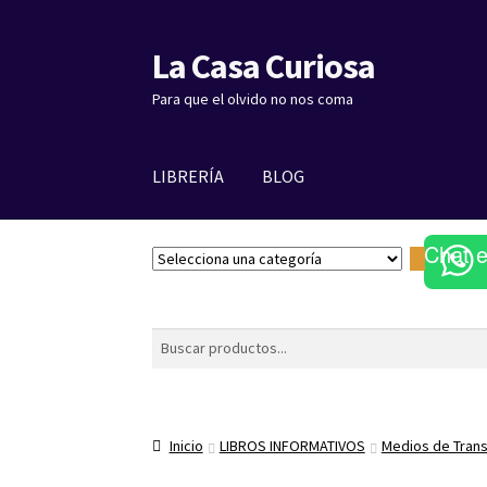
La Casa Curiosa
Ir
Ir
a
al
Para que el olvido no nos coma
la
contenido
navegación
LIBRERÍA
BLOG
Chat 
S
e
l
e
Buscar
c
c
i
o
Inicio
LIBROS INFORMATIVOS
Medios de Tran
n
a