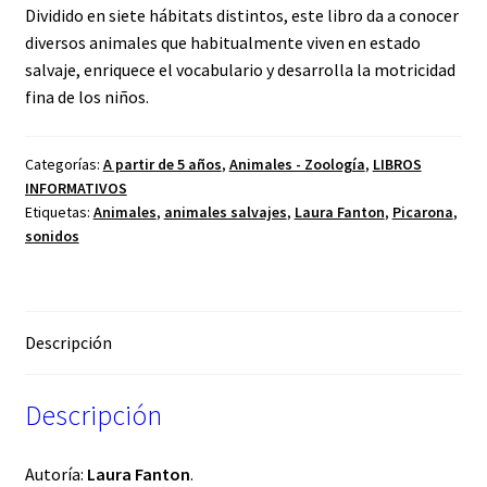
Dividido en siete hábitats distintos, este libro da a conocer
diversos animales que habitualmente viven en estado
salvaje, enriquece el vocabulario y desarrolla la motricidad
fina de los niños.
Categorías:
A partir de 5 años
,
Animales - Zoología
,
LIBROS
INFORMATIVOS
Etiquetas:
Animales
,
animales salvajes
,
Laura Fanton
,
Picarona
,
sonidos
Descripción
Descripción
Autoría:
Laura Fanton
.