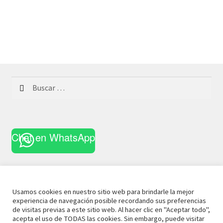
Buscar:
Chat en WhatsApp
Usamos cookies en nuestro sitio web para brindarle la mejor
experiencia de navegación posible recordando sus preferencias
© 2021 La Casa Curiosa
Aviso Legal
Términos y
de visitas previas a este sitio web. Al hacer clic en "Aceptar todo",
acepta el uso de TODAS las cookies. Sin embargo, puede visitar
Condiciones
Política de Privacidad
Política de Cookies