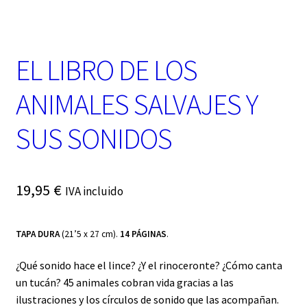
t
e
g
o
EL LIBRO DE LOS
r
í
a
ANIMALES SALVAJES Y
SUS SONIDOS
19,95
€
IVA incluido
TAPA DURA
(21’5 x 27 cm).
14 PÁGINAS
.
¿Qué sonido hace el lince? ¿Y el rinoceronte? ¿Cómo canta
un tucán? 45 animales cobran vida gracias a las
ilustraciones y los círculos de sonido que las acompañan.