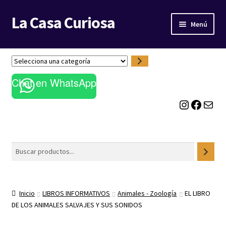
La Casa Curiosa
Ir
Ir
Menú
a
al
la
contenido
LIBRERÍA
navegación
S
e
BLOG
Chat en WhatsApp
l
e
Instagram
Facebook
Correo electrónico
c
c
i
o
Buscar
n
a
u
n
Inicio
LIBROS INFORMATIVOS
Animales - Zoología
EL LIBRO
a
DE LOS ANIMALES SALVAJES Y SUS SONIDOS
c
a