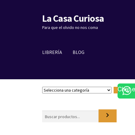
La Casa Curiosa
Ir
Ir
a
al
Para que el olvido no nos coma
la
contenido
navegación
LIBRERÍA
BLOG
Chat 
S
e
l
e
Buscar
c
c
i