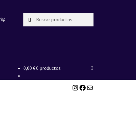
Buscar
Buscar
ri@
por:
0,00
€
0 productos
Instagram
Facebook
Correo electrónico