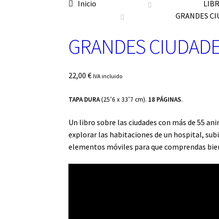
o
Inicio
LIB
n
GRANDES CI
a
u
GRANDES CIUDAD
n
a
c
22,00
€
IVA incluido
a
t
e
TAPA DURA
(25’6 x 33’7 cm).
18 PÁGINAS
.
g
o
Un libro sobre las ciudades con más de 55 ani
r
explorar las habitaciones de un hospital, sub
í
elementos móviles para que comprendas bien c
a