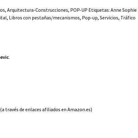
ños
,
Arquitectura-Construcciones
,
POP-UP
Etiquetas:
Anne Sophi
tal
,
Libros con pestañas/mecanismos
,
Pop-up
,
Servicios
,
Tráfico
cevic
.
(a través de enlaces afiliados en Amazon.es)