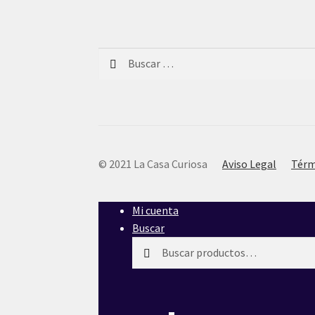
Buscar:
© 2021 La Casa Curiosa
Aviso Legal
Térm
Mi cuenta
Buscar
Buscar
Buscar
por: