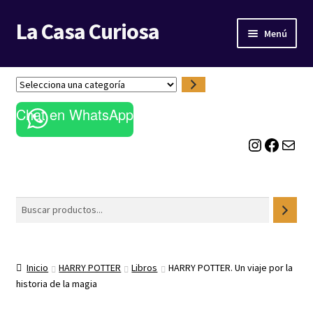
La Casa Curiosa
Ir
Ir
Menú
a
al
la
contenido
LIBRERÍA
navegación
S
e
BLOG
Chat en WhatsApp
l
e
Instagram
Facebook
Correo electrónico
c
c
i
o
Buscar
n
a
u
n
Inicio
HARRY POTTER
Libros
HARRY POTTER. Un viaje por la
a
historia de la magia
c
a