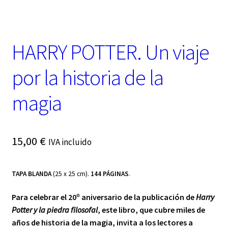
t
e
g
o
HARRY POTTER. Un viaje
r
í
a
por la historia de la
magia
15,00
€
IVA incluido
TAPA BLANDA
(25 x 25 cm).
144 PÁGINAS
.
Para celebrar el 20º aniversario de la publicación de
Harry
Potter y la piedra filosofal
, este libro, que cubre miles de
años de historia de la magia, invita a los lectores a