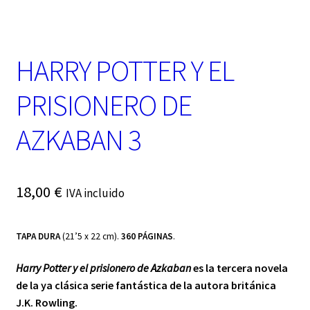
t
e
g
o
HARRY POTTER Y EL
r
í
a
PRISIONERO DE
AZKABAN 3
18,00
€
IVA incluido
TAPA DURA
(21’5 x 22 cm).
360 PÁGINAS
.
Harry Potter y el prisionero de
Azkaban
es la tercera novela
de la ya clásica serie fantástica de la autora británica
J.K. Rowling.