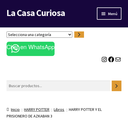
La Casa Curiosa
Ir
Ir
Menú
a
al
la
contenido
LIBRERÍA
navegación
S
e
BLOG
Chat en WhatsApp
l
e
Instagram
Facebook
Correo electrónico
c
c
i
o
Buscar
n
a
u
n
Inicio
HARRY POTTER
Libros
HARRY POTTER Y EL
a
PRISIONERO DE AZKABAN 3
c
a