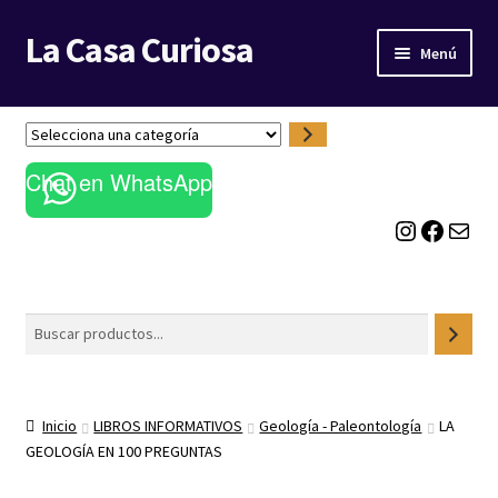
La Casa Curiosa
Ir
Ir
Menú
a
al
la
contenido
LIBRERÍA
navegación
S
e
BLOG
Chat en WhatsApp
l
e
Instagram
Facebook
Correo electrónico
c
c
i
o
Buscar
n
a
u
n
Inicio
LIBROS INFORMATIVOS
Geología - Paleontología
LA
a
GEOLOGÍA EN 100 PREGUNTAS
c
a