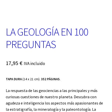
t
e
g
o
r
LA GEOLOGÍA EN 100
í
a
PREGUNTAS
17,95
€
IVA incluido
TAPA DURA
(14 x 21 cm).
352 PÁGINAS
.
La respuesta de las geociencias a las principales y más
curiosas cuestiones de nuestro planeta. Descubra con
agudeza e inteligencia los aspectos más apasionantes de
la estratigrafía, la mineralogía y la paleontología. La