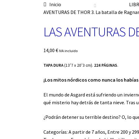
Inicio
LIB
n
a
AVENTURAS DE THOR 3. La batalla de Ragna
u
n
LAS AVENTURAS DE 
a
c
a
14,00
€
IVA incluido
t
e
TAPA DURA
(13’7 x 20’3 cm).
224 PÁGINAS
.
g
o
¡Los mitos nórdicos como nunca los habías 
r
í
a
El mundo de Asgard está sufriendo un inviern
qué misterio hay detrás de tanta nieve. Tras 
¿Podrán detener su terrible destino? O, lo q
Categorías:
A partir de 7 años
,
Entre 200 y 29