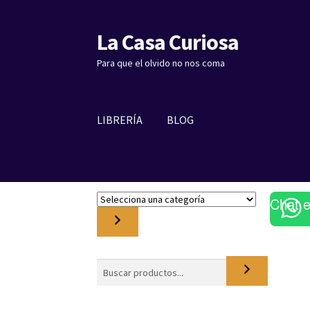
La Casa Curiosa
Ir
Ir
a
al
Para que el olvido no nos coma
la
contenido
navegación
LIBRERÍA
BLOG
S
Chat 
e
l
e
c
Buscar
c
i
o