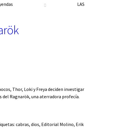
eyendas
LAS
arök
cos, Thor, Loki y Freya deciden investigar
es del Ragnarök, una aterradora profecía.
iquetas:
cabras
,
dios
,
Editorial Molino
,
Erik