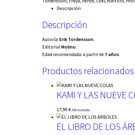
Tordensson
,
Freya
,
héroe
,
Loki
,
Martillo
,
mit
Descripción
Descripción
Autoría:
Erik Tordensson
.
Editorial
Molino
.
Edad recomendada: a partir de
7 años
.
Productos relacionados
KAMI Y LAS NUEVE 
17,90
€
IVA incluido
EL LIBRO DE LOS Á