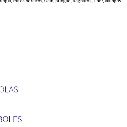
ología
,
mitos nórdicos
,
Odín
,
pringao
,
Ragnarök
,
Thor
,
vikingos
COLAS
RBOLES