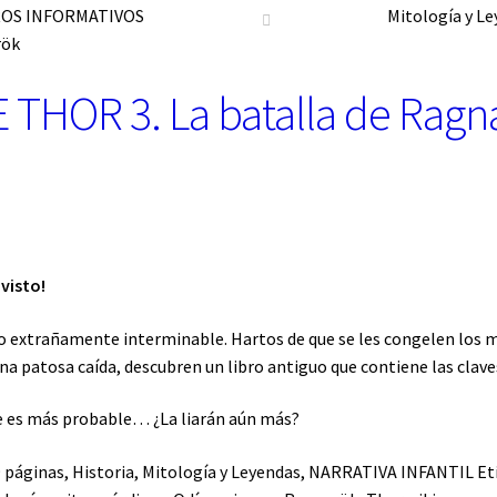
ROS INFORMATIVOS
Mitología y L
rök
THOR 3. La batalla de Ragn
visto!
o extrañamente interminable. Hartos de que se les congelen los mo
una patosa caída, descubren un libro antiguo que contiene las clav
ue es más probable… ¿La liarán aún más?
9 páginas
,
Historia
,
Mitología y Leyendas
,
NARRATIVA INFANTIL
Et