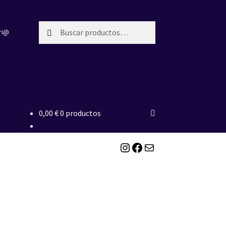
Buscar
Buscar
ri@
por:
0,00
€
0 productos
Instagram
Facebook
Correo electrónico