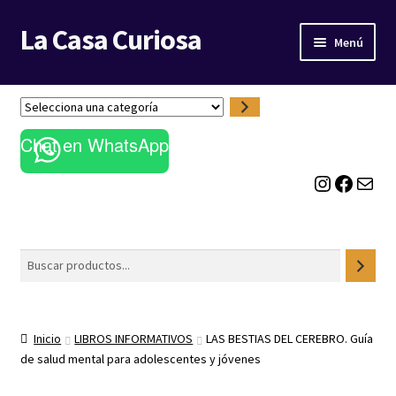
La Casa Curiosa
Ir
Ir
Menú
a
al
la
contenido
LIBRERÍA
navegación
S
e
BLOG
Chat en WhatsApp
l
e
Instagram
Facebook
Correo electrónico
c
c
i
o
Buscar
n
a
u
n
Inicio
LIBROS INFORMATIVOS
LAS BESTIAS DEL CEREBRO. Guía
a
de salud mental para adolescentes y jóvenes
c
a