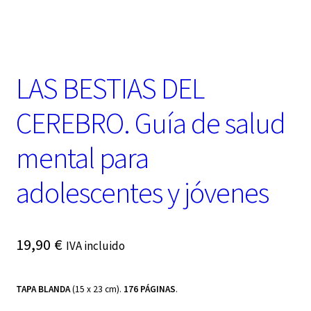
t
e
g
o
r
LAS BESTIAS DEL
í
a
CEREBRO. Guía de salud
mental para
adolescentes y jóvenes
19,90
€
IVA incluido
TAPA BLANDA
(15 x 23 cm).
176 PÁGINAS
.