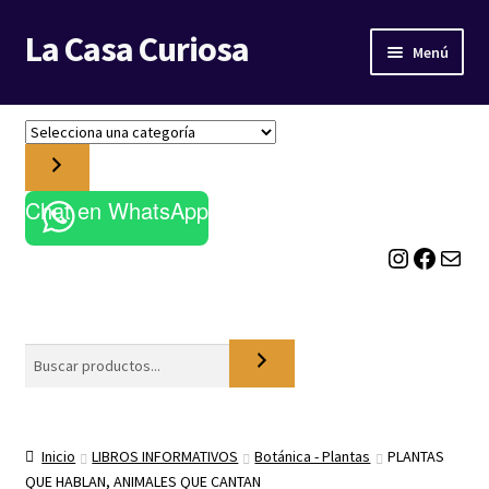
La Casa Curiosa
Ir
Ir
Menú
a
al
la
contenido
LIBRERÍA
navegación
S
e
BLOG
l
e
Chat en WhatsApp
c
Instagram
Facebook
Correo electrónico
c
i
o
n
a
Buscar
u
n
a
c
Inicio
LIBROS INFORMATIVOS
Botánica - Plantas
PLANTAS
a
QUE HABLAN, ANIMALES QUE CANTAN