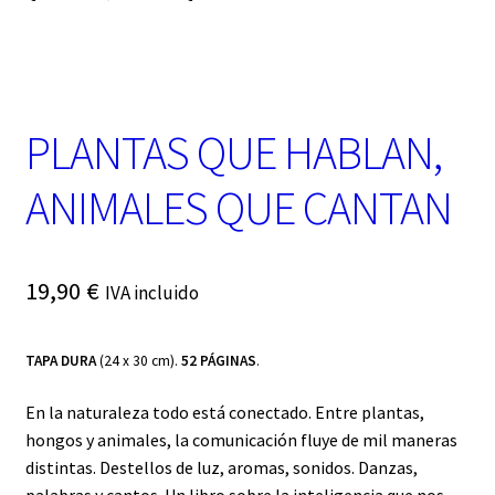
t
e
g
o
r
í
PLANTAS QUE HABLAN,
a
ANIMALES QUE CANTAN
19,90
€
IVA incluido
TAPA DURA
(24 x 30 cm).
52 PÁGINAS
.
En la naturaleza todo está conectado. Entre plantas,
hongos y animales, la comunicación fluye de mil maneras
distintas. Destellos de luz, aromas, sonidos. Danzas,
palabras y cantos. Un libro sobre la inteligencia que nos