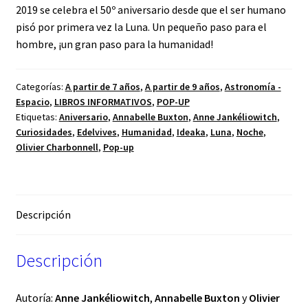
2019 se celebra el 50º aniversario desde que el ser humano
pisó por primera vez la Luna. Un pequeño paso para el
hombre, ¡un gran paso para la humanidad!
Categorías:
A partir de 7 años
,
A partir de 9 años
,
Astronomía -
Espacio
,
LIBROS INFORMATIVOS
,
POP-UP
Etiquetas:
Aniversario
,
Annabelle Buxton
,
Anne Jankéliowitch
,
Curiosidades
,
Edelvives
,
Humanidad
,
Ideaka
,
Luna
,
Noche
,
Olivier Charbonnell
,
Pop-up
Descripción
Descripción
Autoría:
Anne Jankéliowitch
,
Annabelle Buxton
y
Olivier