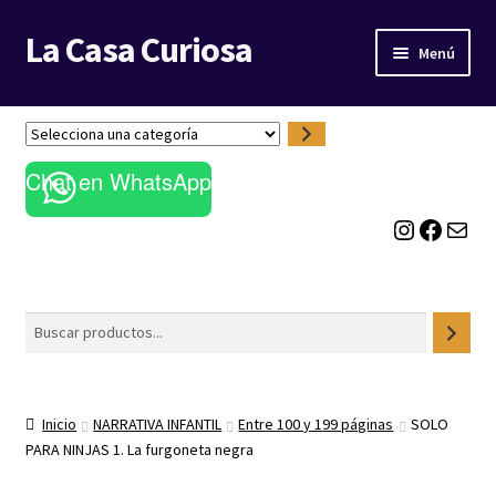
La Casa Curiosa
Ir
Ir
Menú
a
al
la
contenido
LIBRERÍA
navegación
S
e
BLOG
Chat en WhatsApp
l
e
Instagram
Facebook
Correo electrónico
c
c
i
o
Buscar
n
a
u
n
Inicio
NARRATIVA INFANTIL
Entre 100 y 199 páginas
SOLO
a
PARA NINJAS 1. La furgoneta negra
c
a