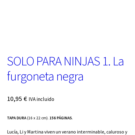
t
e
g
o
r
í
a
SOLO PARA NINJAS 1. La
furgoneta negra
10,95
€
IVA incluido
TAPA DURA
(16 x 22 cm).
156 PÁGINAS
.
Lucía, Li y Martina viven un verano interminable, caluroso y