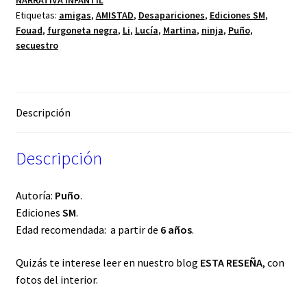
Etiquetas:
amigas
,
AMISTAD
,
Desapariciones
,
Ediciones SM
,
Fouad
,
furgoneta negra
,
Li
,
Lucía
,
Martina
,
ninja
,
Puño
,
secuestro
Descripción
Descripción
Autoría:
Puño
.
Ediciones
SM
.
Edad recomendada: a partir de
6 años
.
Quizás te interese leer en nuestro blog
ESTA RESEÑA
, con
fotos del interior.