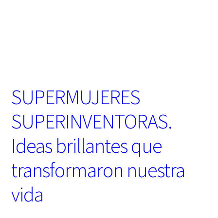
t
e
g
o
r
í
a
SUPERMUJERES
SUPERINVENTORAS.
Ideas brillantes que
transformaron nuestra
vida