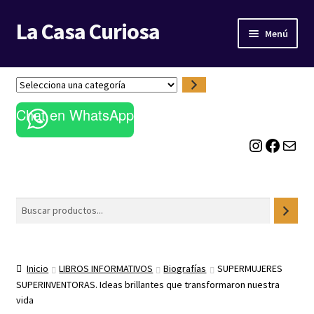
La Casa Curiosa
Ir
Ir
Menú
a
al
la
contenido
LIBRERÍA
navegación
S
e
BLOG
Chat en WhatsApp
l
e
Instagram
Facebook
Correo electrónico
c
c
i
o
Buscar
n
a
u
n
Inicio
LIBROS INFORMATIVOS
Biografías
SUPERMUJERES
a
SUPERINVENTORAS. Ideas brillantes que transformaron nuestra
c
vida
a