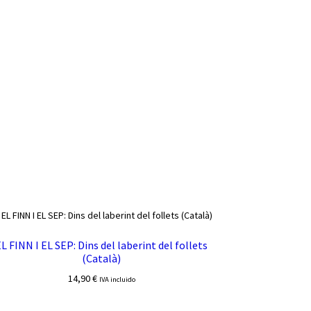
L FINN I EL SEP: Dins del laberint del follets
(Català)
14,90
€
IVA incluido