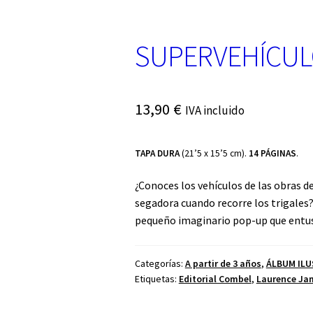
SUPERVEHÍCU
13,90
€
IVA incluido
TAPA DURA
(21’5 x 15’5 cm).
14 PÁGINAS
.
¿Conoces los vehículos de las obras d
segadora cuando recorre los trigales?
pequeño imaginario pop-up que entus
Categorías:
A partir de 3 años
,
ÁLBUM IL
Etiquetas:
Editorial Combel
,
Laurence J