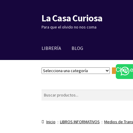
La Casa Curiosa
Ir
Ir
a
al
Para que el olvido no nos coma
la
contenido
navegación
LIBRERÍA
BLOG
Chat 
S
e
l
e
Buscar
c
c
i
o
Inicio
LIBROS INFORMATIVOS
Medios de Tran
n
a