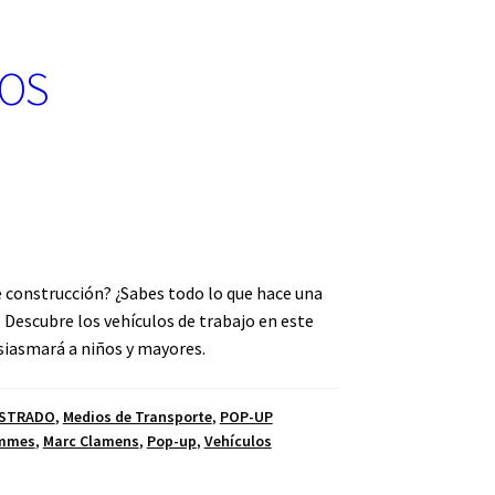
LOS
e construcción? ¿Sabes todo lo que hace una
 Descubre los vehículos de trabajo en este
iasmará a niños y mayores.
USTRADO
,
Medios de Transporte
,
POP-UP
ammes
,
Marc Clamens
,
Pop-up
,
Vehículos