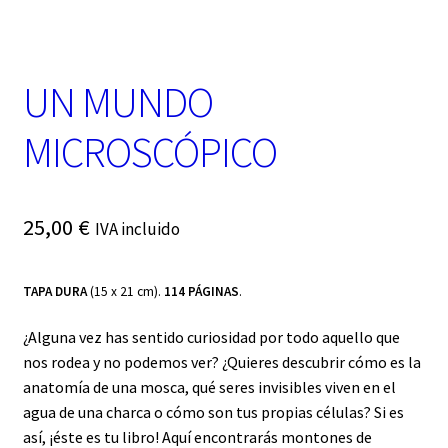
t
e
g
o
UN MUNDO
r
í
a
MICROSCÓPICO
25,00
€
IVA incluido
TAPA DURA
(15 x 21 cm).
114 PÁGINAS
.
¿Alguna vez has sentido curiosidad por todo aquello que
nos rodea y no podemos ver? ¿Quieres descubrir cómo es la
anatomía de una mosca, qué seres invisibles viven en el
agua de una charca o cómo son tus propias células? Si es
así, ¡éste es tu libro! Aquí encontrarás montones de