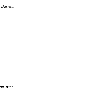
i Davies.»
with Bear.