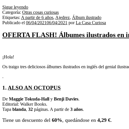
VIAJE
Sigue leyendo
AL
Categoría:
Otras cosas curiosas
PAÍS
Etiquetas:
A partir de 6 años
,
Ajedrez
,
Álbum ilustrado
DEL
Publicado el
06/04/2021
06/04/2021
por
La Casa Curiosa
AJEDREZ
OFERTA FLASH! Álbumes ilustrados en i
¡Hola!
Os traigo tres deliciosos álbumes ilustrados en inglés del genial ilust
.
1.
ALSO AN OCTOPUS
De
Maggie Tokuda-Hall
y
Benji Davies
.
Editorial: Walker Books.
Tapa
blanda
,
32
páginas. A partir de
3 años
.
Tiene un descuento del
60%
, quedándose en
4,29 €
.