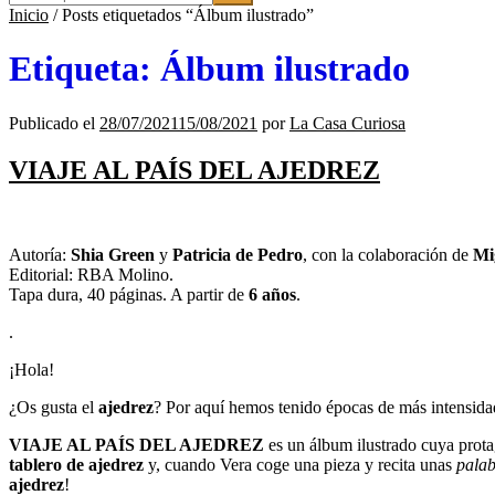
Inicio
/
Posts etiquetados “Álbum ilustrado”
i
o
Etiqueta:
Álbum ilustrado
n
a
u
n
Publicado el
28/07/2021
15/08/2021
por
La Casa Curiosa
a
c
VIAJE AL PAÍS DEL AJEDREZ
a
t
e
g
Autoría:
Shia Green
y
Patricia de Pedro
, con la colaboración de
Mig
o
Editorial: RBA Molino.
r
Tapa dura, 40 páginas. A partir de
6 años
.
í
a
.
¡Hola!
¿Os gusta el
ajedrez
? Por aquí hemos tenido épocas de más intensidad
VIAJE AL PAÍS DEL AJEDREZ
es un álbum ilustrado cuya protag
tablero de ajedrez
y, cuando Vera coge una pieza y recita unas
pala
ajedrez
!