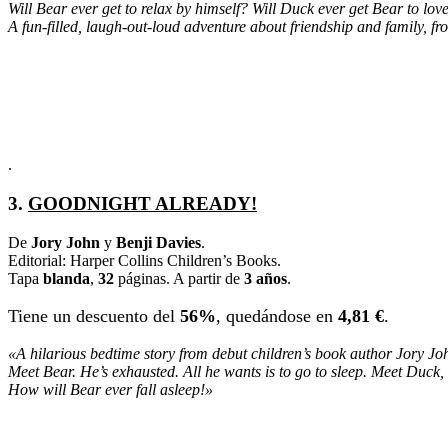
Will Bear ever get to relax by himself? Will Duck ever get Bear to lo
A fun-filled, laugh-out-loud adventure about friendship and family, f
.
3.
GOODNIGHT ALREADY!
De
Jory John
y
Benji Davies
.
Editorial: Harper Collins Children’s Books.
Tapa
blanda
,
32
páginas. A partir de
3 años
.
Tiene un descuento del
56%
, quedándose en
4,81 €
.
«A hilarious bedtime story from debut children’s book author Jory Joh
Meet Bear. He’s exhausted. All he wants is to go to sleep. Meet Duck, B
How will Bear ever fall asleep!»