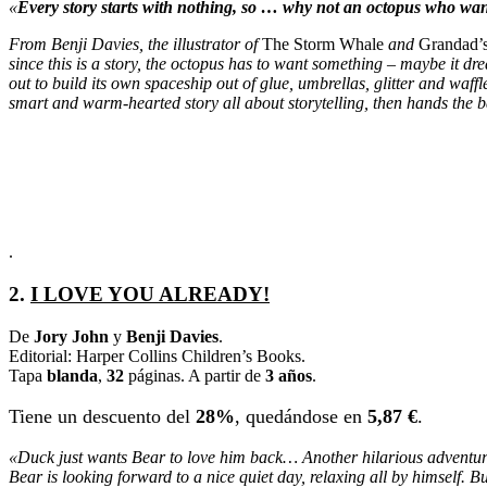
«
Every story starts with nothing, so … why not an octopus who wants 
From Benji Davies, the illustrator of
The Storm Whale
and
Grandad’s
since this is a story, the octopus has to want something – maybe it d
out to build its own spaceship out of glue, umbrellas, glitter and wa
smart and warm-hearted story all about storytelling, then hands the b
.
2.
I LOVE YOU ALREADY!
De
Jory John
y
Benji Davies
.
Editorial: Harper Collins Children’s Books.
Tapa
blanda
,
32
páginas. A partir de
3 años
.
Tiene un descuento del
28%
, quedándose en
5,87 €
.
«Duck just wants Bear to love him back… Another hilarious adv
Bear is looking forward to a nice quiet day, relaxing all by himself.