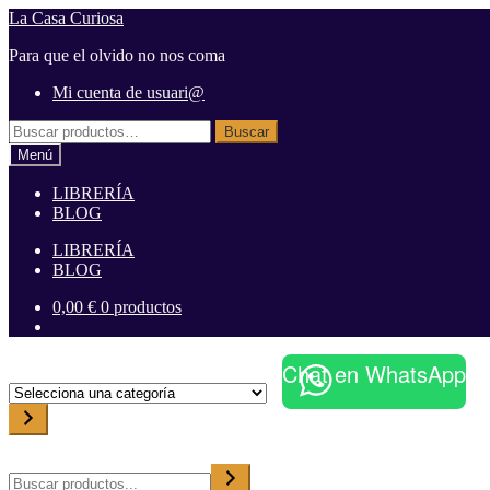
Ir
Ir
La Casa Curiosa
a
al
Para que el olvido no nos coma
la
contenido
navegación
Mi cuenta de usuari@
Buscar
Buscar
por:
Menú
LIBRERÍA
BLOG
LIBRERÍA
BLOG
0,00
€
0 productos
Chat en WhatsApp
S
e
l
e
c
Buscar
c