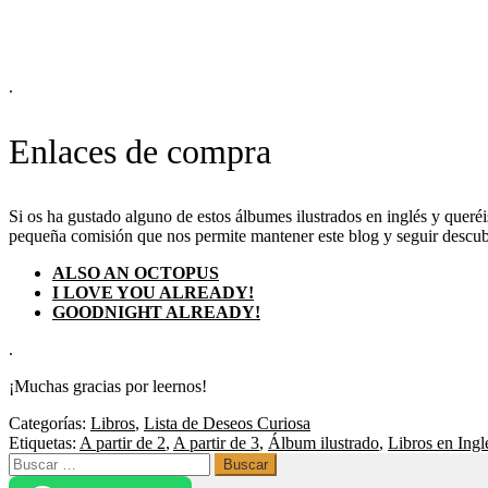
.
Enlaces de compra
Si os ha gustado alguno de estos álbumes ilustrados en inglés y queréi
pequeña comisión que nos permite mantener este blog y seguir descubr
ALSO AN OCTOPUS
I LOVE YOU ALREADY!
GOODNIGHT ALREADY!
.
¡Muchas gracias por leernos!
Categorías:
Libros
,
Lista de Deseos Curiosa
Etiquetas:
A partir de 2
,
A partir de 3
,
Álbum ilustrado
,
Libros en Ingl
Buscar: