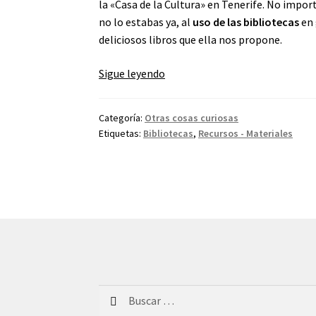
la «Casa de la Cultura» en Tenerife. No import
no lo estabas ya, al
uso de las bibliotecas
en
deliciosos libros que ella nos propone.
¡BIBLIOTECA
Sigue leyendo
A
LA
Categoría:
Otras cosas curiosas
VISTA!
Etiquetas:
Bibliotecas
,
Recursos - Materiales
Buscar: