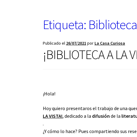
u
n
a
Etiqueta:
Biblioteca
c
a
t
Publicado el
26/07/2021
por
La Casa Curiosa
e
¡BIBLIOTECA A LA V
g
o
r
í
a
¡Hola!
Hoy quiero presentaros el trabajo de una que
LA VISTA!
, dedicado a la
difusión
de la
literat
.
¿Y cómo lo hace? Pues compartiendo sus rese