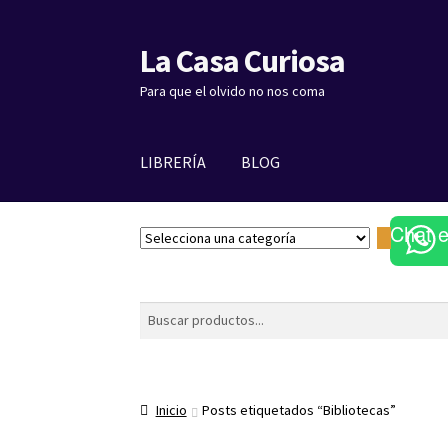
La Casa Curiosa
Ir
Ir
a
al
Para que el olvido no nos coma
la
contenido
navegación
LIBRERÍA
BLOG
Chat 
S
e
l
e
Buscar
c
c
i
o
Inicio
Posts etiquetados “Bibliotecas”
n
a