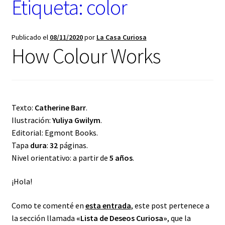
Etiqueta:
color
t
e
g
o
Publicado el
08/11/2020
por
La Casa Curiosa
r
How Colour Works
í
a
Texto:
Catherine Barr
.
Ilustración:
Yuliya Gwilym
.
Editorial: Egmont Books.
Tapa
dura
:
32
páginas.
Nivel orientativo: a partir de
5 años
.
¡Hola!
Como te comenté en
esta entrada
, este post pertenece a
la sección llamada
«Lista de Deseos Curiosa»
, que la