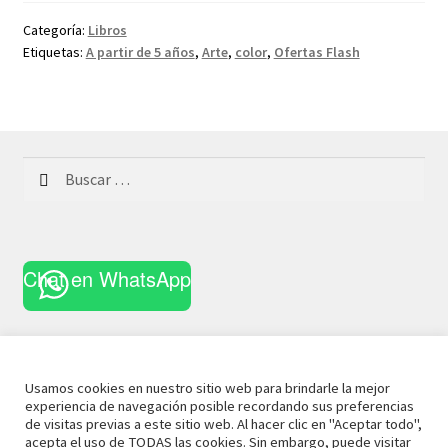
Categoría:
Libros
Etiquetas:
A partir de 5 años
,
Arte
,
color
,
Ofertas Flash
Buscar:
Chat en WhatsApp
Usamos cookies en nuestro sitio web para brindarle la mejor
experiencia de navegación posible recordando sus preferencias
© 2020 La Casa Curiosa
Aviso Legal
Términos y
de visitas previas a este sitio web. Al hacer clic en "Aceptar todo",
acepta el uso de TODAS las cookies. Sin embargo, puede visitar