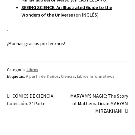
SEEING SCIENCE: An Illustrated Guide to the
Wonders of the Universe
(en INGLÉS).
.
¡Muchas gracias por leernos!
Categoría:
Libros
Etiquetas:
A partir de 8 años
,
Ciencia
,
Libros Informativos
Navegación
Anterior:
Siguiente:
CÓMICS DE CIENCIA.
MARYAM’S MAGIC: The Story
Colección. 2ª Parte.
of Mathematician MARYAM
de
MIRZAKHANI
entradas