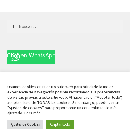
Buscar:
Chat en WhatsApp
Usamos cookies en nuestro sitio web para brindarle la mejor
experiencia de navegación posible recordando sus preferencias
© 2021 La Casa Curiosa
Aviso Legal
Términos y
de visitas previas a este sitio web. Al hacer clic en "Aceptar todo",
acepta el uso de TODAS las cookies. Sin embargo, puede visitar
Condiciones
Política de Privacidad
Política de Cookies
"Ajustes de cookies" para proporcionar un consentimiento más
ajustado.
Leer más
Ajustes de Cookies
Aceptar todo
0