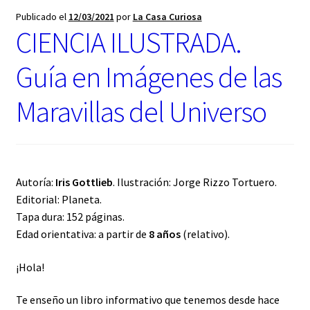
t
Publicado el
12/03/2021
por
La Casa Curiosa
e
CIENCIA ILUSTRADA.
g
o
r
Guía en Imágenes de las
í
a
Maravillas del Universo
Autoría:
Iris Gottlieb
. Ilustración: Jorge Rizzo Tortuero.
Editorial: Planeta.
Tapa dura: 152 páginas.
Edad orientativa: a partir de
8 años
(relativo).
¡Hola!
Te enseño un libro informativo que tenemos desde hace