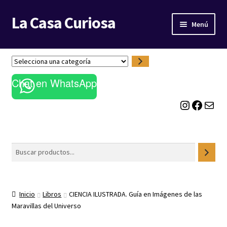
La Casa Curiosa
Ir
Ir
Menú
a
al
la
contenido
LIBRERÍA
navegación
S
e
BLOG
Chat en WhatsApp
l
e
Instagram
Facebook
Correo electrónico
c
c
i
o
Buscar
n
a
u
n
Inicio
Libros
CIENCIA ILUSTRADA. Guía en Imágenes de las
a
Maravillas del Universo
c
a