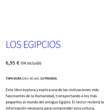
t
e
g
o
r
í
a
LOS EGIPCIOS
6,95
€
IVA incluido
TAPA DURA
(24 x 30 cm).
32 PÁGINAS
.
Este libro explora y explica una de las civilizaciones más
fascinantes de la Humanidad, transportando a los más
pequeños al mundo del antiguo Egipto. El lector recibirá la
información necesaria para comprender esta cultura,