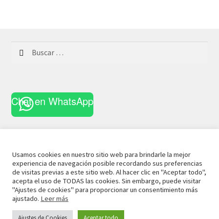
Buscar:
Chat en WhatsApp
Usamos cookies en nuestro sitio web para brindarle la mejor
experiencia de navegación posible recordando sus preferencias
© 2021 La Casa Curiosa
Aviso Legal
Términos y
de visitas previas a este sitio web. Al hacer clic en "Aceptar todo",
acepta el uso de TODAS las cookies. Sin embargo, puede visitar
Condiciones
Política de Privacidad
Política de Cookies
"Ajustes de cookies" para proporcionar un consentimiento más
ajustado.
Leer más
Ajustes de Cookies
Aceptar todo
0