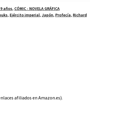
 9 años
,
CÓMIC - NOVELA GRÁFICA
bbuks
,
Ejército imperial
,
Japón
,
Profecía
,
Richard
enlaces afiliados en Amazon.es).