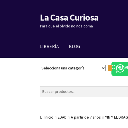
La Casa Curiosa
Ir
Ir
a
al
Para que el olvido no nos coma
la
contenido
navegación
LIBRERÍA
BLOG
Chat 
S
e
l
e
Buscar
c
c
i
o
Inicio
EDAD
A partir de 7 años
YIN Y EL DRA
n
a