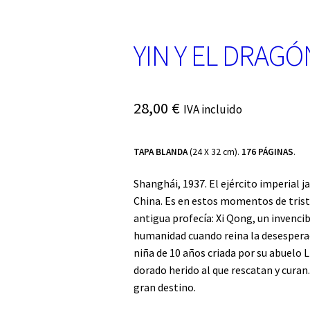
YIN Y EL DRAGÓ
28,00
€
IVA incluido
TAPA BLANDA
(24 X 32 cm).
176 PÁGINAS
.
Shanghái, 1937. El ejército imperial 
China. Es en estos momentos de tris
antigua profecía: Xi Qong, un invenci
humanidad cuando reina la desesperació
niña de 10 años criada por su abuelo 
dorado herido al que rescatan y curan.
gran destino.