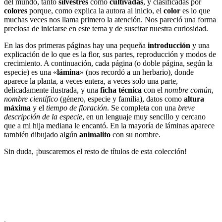
del mundo, tanto
silvestres
como
cultivadas
, y clasificadas por
colores
porque, como explica la autora al inicio, el
color
es lo que
muchas veces nos llama primero la atención. Nos pareció una forma
preciosa de iniciarse en este tema y de suscitar nuestra curiosidad.
En las dos primeras páginas hay una pequeña
introducción
y una
explicación de lo que es la flor, sus partes, reproducción y modos de
crecimiento. A continuación, cada página (o doble página, según la
especie) es una «
lámina
» (nos recordó a un herbario), donde
aparece la planta, a veces entera, a veces solo una parte,
delicadamente ilustrada, y una
ficha técnica
con el
nombre común
,
nombre científico
(género, especie y familia), datos como
altura
máxima
y el
tiempo de floración
. Se completa con una
breve
descripción de la especie
, en un lenguaje muy sencillo y cercano
que a mi hija mediana le encantó. En la mayoría de láminas aparece
también dibujado algún
animalito
con su nombre.
Sin duda, ¡buscaremos el resto de títulos de esta colección!
.