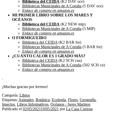
Biblioteca del CEIDA
(K2 DAV oce)
Bibliotecas Municipales de A Coruña
(5 DAV oce)
Enlace de compra en amazon.es
MI PRIMER LIBRO SOBRE LOS MARES Y
OCÉANOS
Biblioteca del CEIDA
(K2 NEW mip)
Bibliotecas Municipales de A Coruña
(5 MIP)
Enlace de compra en amazon.es
O FORMIGUEIRO
Biblioteca del CEIDA
(K2 BAR for)
Bibliotecas Municipales de A Coruña
(5 BAR for)
Enlace de compra en amazon.es
¿CUÁNTO CALOR ES 1 GRADO MÁS?
Biblioteca del CEIDA
(K2 SCH cua)
Bibliotecas Municipales de A Coruña
(502 SCH cu)
Enlace de compra en amazon.es
.
¡Muchas gracias por leernos!
Categoría:
Libros
Etiquetas:
Animales
,
Botánica
,
Ecología
,
Flores
,
Geografía
,
Insectos
,
Libros Informativos
,
Océanos - Seres Marinos
Publicado el
02/05/2021
19/05/2021
por
La Casa Curiosa