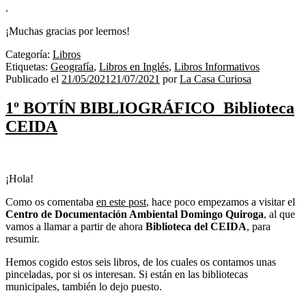
.
¡Muchas gracias por leernos!
Categoría:
Libros
Etiquetas:
Geografía
,
Libros en Inglés
,
Libros Informativos
Publicado el
21/05/2021
21/07/2021
por
La Casa Curiosa
1º BOTÍN BIBLIOGRÁFICO_Biblioteca
CEIDA
¡Hola!
Como os comentaba
en este post
, hace poco empezamos a visitar el
Centro de Documentación Ambiental Domingo Quiroga
, al que
vamos a llamar a partir de ahora
Biblioteca del CEIDA
, para
resumir.
Hemos cogido estos seis libros, de los cuales os contamos unas
pinceladas, por si os interesan. Si están en las bibliotecas
municipales, también lo dejo puesto.