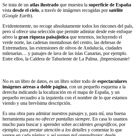
Se trata de un
atlas ilustrado
que muestra la
superficie de España
vista
desde el cielo
, a través de imágenes recogidas por
satélite
(
Google Earth
).
Evidentemente, no recoge absolutamente todos los rincones del país,
pero sí ofrece una selección que permite admirar desde este enfoque
aéreo la
gran riqueza paisajística
que tenemos, incluyendo el
verde norte, las cadenas montañosas del centro, las dehesas de
Extremadura, las extensiones de olivos de Andalucía, ciudades
milenarias… y paisajes de lava de las islas Canarias, por ejemplo.
Entre ellos, la Caldera de Taburiente de La Palma. ¡Impresionante!
No es un libro de datos, es un libro sobre todo de
espectaculares
imágenes aéreas a doble página
, con un pequeño esquema a la
derecha indicando la localización en el mapa de España, y un
pequeño recuadro a la izquierda con el nombre de lo que estamos
viendo y una brevísima descripción.
Es una obra para admirar nuestros paisajes y, para mí, una buena
herramienta para
no ofrecer pantallas siempre
. En casa lo usamos
mucho para buscar y aprender sobre
accidentes geográficos
, por
ejemplo; para
prestar atención a los detalles
y comentar lo que
vemos en cada página; y así surgen
mil aprendizajes
: desde