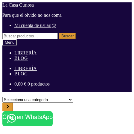
Ir
Ir
La Casa Curiosa
a
al
Para que el olvido no nos coma
la
contenido
navegación
Mi cuenta de usuari@
Buscar
Buscar
por:
Menú
LIBRERÍA
BLOG
LIBRERÍA
BLOG
0,00
€
0 productos
S
e
l
Chat en WhatsApp
e
c
c
i