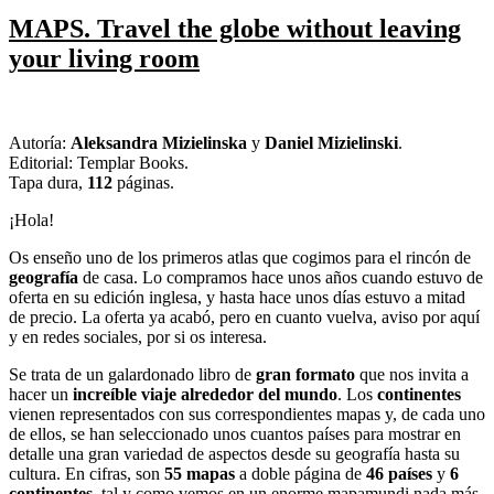
MAPS. Travel the globe without leaving
your living room
Autoría:
Aleksandra Mizielinska
y
Daniel Mizielinski
.
Editorial: Templar Books.
Tapa dura,
112
páginas.
¡Hola!
Os enseño uno de los primeros atlas que cogimos para el rincón de
geografía
de casa. Lo compramos hace unos años cuando estuvo de
oferta en su edición inglesa, y hasta hace unos días estuvo a mitad
de precio. La oferta ya acabó, pero en cuanto vuelva, aviso por aquí
y en redes sociales, por si os interesa.
Se trata de un galardonado libro de
gran formato
que nos invita a
hacer un
increíble viaje alrededor del mundo
. Los
continentes
vienen representados con sus correspondientes mapas y, de cada uno
de ellos, se han seleccionado unos cuantos países para mostrar en
detalle una gran variedad de aspectos desde su geografía hasta su
cultura. En cifras, son
55 mapas
a doble página de
46 países
y
6
continentes
, tal y como vemos en un enorme mapamundi nada más