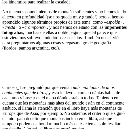
los itinerarios para realizar la escalada.
No tenemos conocimientos de montaña suficientes y no hemos leído
el texto en profundidad (¡se nos queda muy grande!) pero sí hemos
aprendido algunos términos propios de este tema, como «
espolón
«,
«
cresta
» o «
crampones
«, y nos hemos deleitado con las
imponentes
fotografías
, muchas de ellas a doble página, que tal parece que
estuviéramos sobrevolando todos esos sitios. También nos sirvió
para preguntarnos algunas cosas y repasar algo de geografía
(fiordos, pampa argentina, etc.).
Curioso_1 se preguntó por qué venían
más montañas de unos
continentes que de otros
, y esto le llevó a contar cuántas había de
cada uno y buscar en el mapa dónde estaban todas. Teniendo en
cuenta que las montañas más altas del mundo están en el continente
asiático, sí llama la atención que en el libro haya más montañas de
Europa que de Asia, por ejemplo. No sabemos el criterio que siguió
el autor para decidir qué montañas incluía en el libro, así que
tampoco podemos ahondar mucho más en este tema, solo resaltar
ese detalle. Aún así, el libro nos gustó mucho.