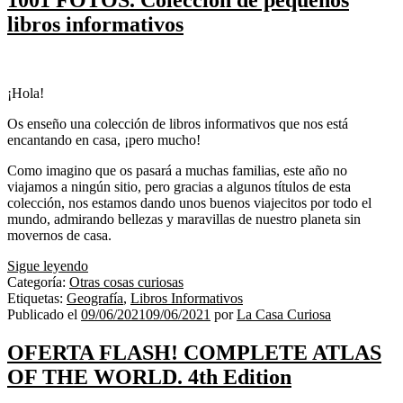
libros informativos
¡Hola!
Os enseño una colección de libros informativos que nos está
encantando en casa, ¡pero mucho!
Como imagino que os pasará a muchas familias, este año no
viajamos a ningún sitio, pero gracias a algunos títulos de esta
colección, nos estamos dando unos buenos viajecitos por todo el
mundo, admirando bellezas y maravillas de nuestro planeta sin
movernos de casa.
1001
Sigue leyendo
FOTOS.
Categoría:
Otras cosas curiosas
Colección
Etiquetas:
Geografía
,
Libros Informativos
de
Publicado el
09/06/2021
09/06/2021
por
La Casa Curiosa
pequeños
libros
OFERTA FLASH! COMPLETE ATLAS
informativos
OF THE WORLD. 4th Edition