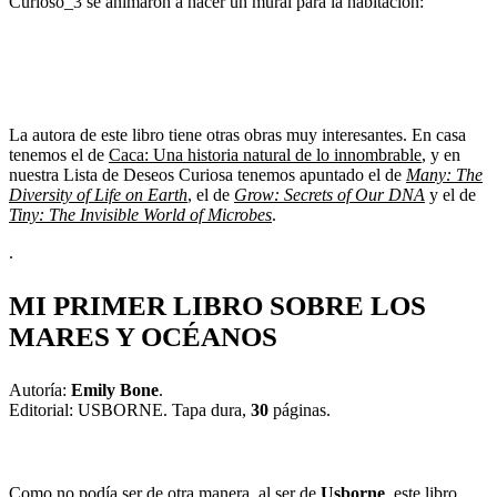
Curioso_3 se animaron a hacer un mural para la habitación:
La autora de este libro tiene otras obras muy interesantes. En casa
tenemos el de
Caca: Una historia natural de lo innombrable
, y en
nuestra Lista de Deseos Curiosa tenemos apuntado el de
Many: The
Diversity of Life on Earth
, el de
Grow: Secrets of Our DNA
y el de
Tiny: The Invisible World of Microbes
.
.
MI PRIMER LIBRO SOBRE LOS
MARES Y OCÉANOS
Autoría:
Emily Bone
.
Editorial: USBORNE. Tapa dura,
30
páginas.
Como no podía ser de otra manera, al ser de
Usborne
, este libro