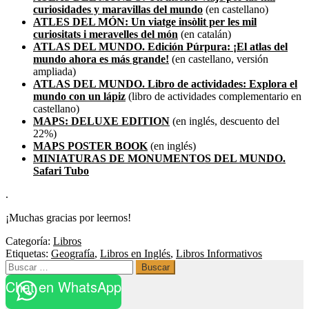
curiosidades y maravillas del mundo
(en castellano)
ATLES DEL MÓN: Un viatge insòlit per les mil
curiositats i meravelles del món
(en catalán)
ATLAS DEL MUNDO. Edición Púrpura: ¡El atlas del
mundo ahora es más grande!
(en castellano, versión
ampliada)
ATLAS DEL MUNDO. Libro de actividades: Explora el
mundo con un lápiz
(libro de actividades complementario en
castellano)
MAPS: DELUXE EDITION
(en inglés, descuento del
22%)
MAPS POSTER BOOK
(en inglés)
MINIATURAS DE MONUMENTOS DEL MUNDO.
Safari Tubo
.
¡Muchas gracias por leernos!
Categoría:
Libros
Etiquetas:
Geografía
,
Libros en Inglés
,
Libros Informativos
Buscar:
Chat en WhatsApp