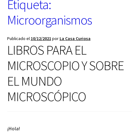
Etiqueta:
t
e
g
Microorganismos
o
r
í
Publicado el
10/12/2021
por
La Casa Curiosa
a
LIBROS PARA EL
MICROSCOPIO Y SOBRE
EL MUNDO
MICROSCÓPICO
¡Hola!