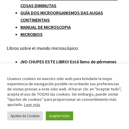
COSAS DIMINUTAS
GUÍA DOS MICROORGANISMOS DAS AUGAS
CONTINENTAIS
MANUAL DE MICROSCOPIA
MICROBIOS
Libros sobre el mundo microscópico:
¡NO CHUPES ESTE LIBRO! Está lleno de gérmenes
CUENTOS DE MICROBIOS
LOS MUNDOS INVISIBLES DE LOS ANIMALES
Usamos cookies en nuestro sitio web para brindarle la mejor
MICROSCÓPICOS
experiencia de navegación posible recordando sus preferencias
de visitas previas a este sitio web. Al hacer clic en "Aceptar todo",
EL LIBRO DE LAS BACTERIAS
acepta el uso de TODAS las cookies. Sin embargo, puede visitar
MICROBIOS MONSTRUOSOS. Todo sobre bacterias
"Ajustes de cookies" para proporcionar un consentimiento más
ajustado.
Leer más
útiles y virus dañinos
EL MUNDO DE BAC. Descubriendo a nuestras
Ajustes de Cookies
Aceptar todo
0
amigas las bacterias
Buscar
Buscar
VIRUS, BACTERIAS Y OTROS NANOBICHOS